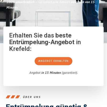
100% unverbindlich
– Garantiert eine Antwort
innerhalb von 15
Minuten
.
Erhalten Sie das
beste
Entrümpelung-Angebot
in
Krefeld:
ANGEBOT ERHALTEN
Angebot
in 15 Minuten
(garantiert).
ÜBER UNS