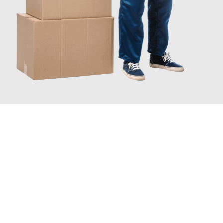
JETZT ANFRAGEN
Erleben Sie mit Umzugsmeister Wagner Krefeld, wie
einfach und
stressfrei Entrümpelung in Krefeld
sein kann. Unser
Expertenteam steht bereit, um Ihnen einen reibungslosen Ablauf