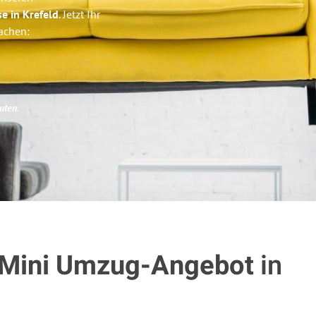
se in Krefeld
. Jetzt Ihr
achen:
uten
.
 Mini Umzug-Angebot
in