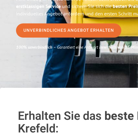
erstklassigen Service
und sichern Sie sich die
besten Prei
individuelles Angebot anfordern und den ersten Schritt m
UNVERBINDLICHES ANGEBOT ERHALTEN
100% unverbindlich
– Garantiert eine Antwort
innerhalb von 15 Min
Erhalten Sie das
beste
Krefeld: