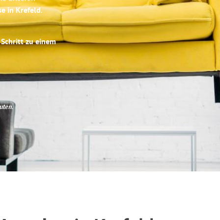
se in Krefeld
.
 Schritt zu einem
uten
.