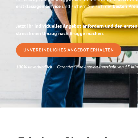
erstklassigen Service
und sichern Sie sich die
besten Prei
Jetzt Ihr individuelles Angebot anfordern und den ersten
stressfreien Umzug nach Brügge machen:
UNVERBINDLICHES ANGEBOT ERHALTEN
100% unverbindlich
– Garantiert eine Antwort
innerhalb von 15 Min