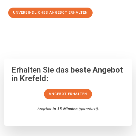
UNVERBINDLICHES ANGEBOT ERHALTEN
100% unverbindlich
– Garantiert eine Antwort
innerhalb von 15
Minuten
.
Erhalten Sie das
beste Angebot
in Krefeld:
ANGEBOT ERHALTEN
Angebot
in 15 Minuten
(garantiert).