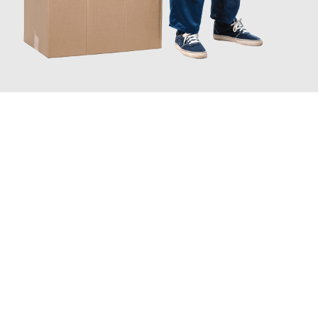
JETZT ANFRAGEN
Erleben Sie mit Umzugsmeister Wagner Krefeld, wie
einfach und
stressfrei Ihr Umzug Krefeld Dobritsch
sein kann. Unser
Expertenteam steht bereit, um Ihnen einen reibungslosen
Übergang in Ihr neues Zuhause zu garantieren.
Jetzt
unverbindliches Angebot
erhalten &