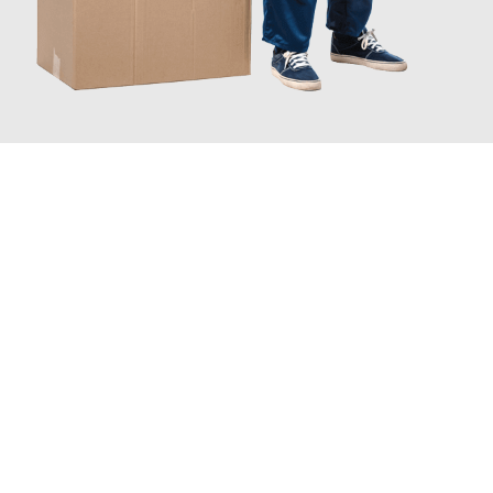
JETZT ANFRAGEN
Erleben Sie mit Umzugsmeister Wagner Krefeld, wie
einfach und
stressfrei Ihr Umzug Krefeld Jyväskylä
sein kann. Unser
Expertenteam steht bereit, um Ihnen einen reibungslosen
Übergang in Ihr neues Zuhause zu garantieren.
Jetzt
unverbindliches Angebot
erhalten &