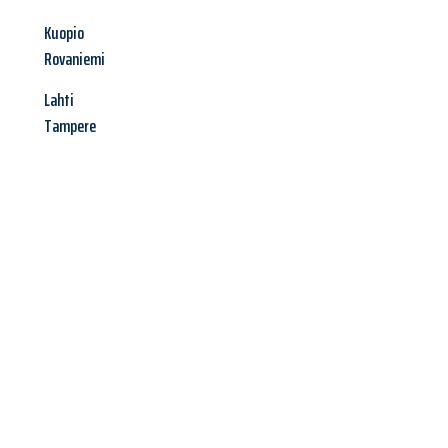
Kuopio
Rovaniemi
Lahti
Tampere
Jetzt anfragen &
Angebot
mit Best-Preis
erhalten!
Schicken Sie uns jetzt Ihre unverbindliche Anfrage und sichern
Sie sich Ihr
individuelles Umzugsangebot für Ihr Anliegen in
Krefeld
zum Best-Preis! Nutzen Sie die Gelegenheit für einen
stressfreien Umzug
mit maximalem Komfort: