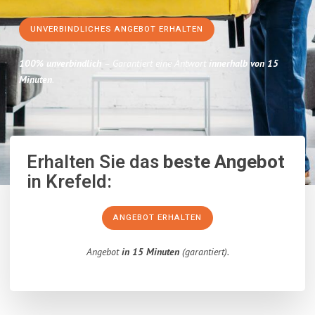
UNVERBINDLICHES ANGEBOT ERHALTEN
100% unverbindlich
– Garantiert eine Antwort
innerhalb von 15
Minuten
.
Erhalten Sie das
beste Angebot
in Krefeld:
ANGEBOT ERHALTEN
Angebot
in 15 Minuten
(garantiert).