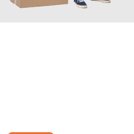
JETZT ANFRAGEN
Erleben Sie mit Umzugsmeister Wagner Krefeld, wie
einfach und
stressfrei Ihr Umzug Krefeld Villach
sein kann. Unser
Expertenteam steht bereit, um Ihnen einen reibungslosen
Übergang in Ihr neues Zuhause zu garantieren.
Jetzt
unverbindliches Angebot
erhalten &
100€ sparen: