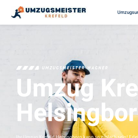
Umzugsun
UMZUGSMEISTER WAGNER
Umzug Kre
Helsingbo
Ihr Umzug Krefeld Helsingborg kann so einfach sein! Erl