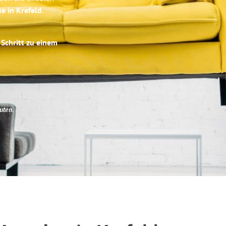
se in Krefeld
.
 Schritt zu einem
uten
.