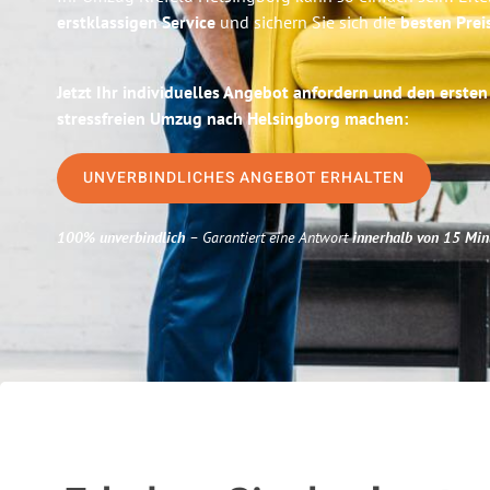
erstklassigen Service
und sichern Sie sich die
besten Prei
Jetzt Ihr individuelles Angebot anfordern und den ersten
stressfreien Umzug nach Helsingborg machen:
UNVERBINDLICHES ANGEBOT ERHALTEN
100% unverbindlich
– Garantiert eine Antwort
innerhalb von 15 Min