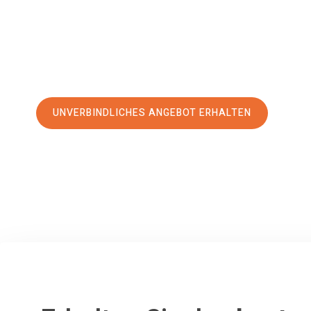
erstklassigen Service
und sichern Sie sich die
besten Prei
Jetzt Ihr individuelles Angebot anfordern und den erst
stressfreien Umzug nach Prešov machen:
UNVERBINDLICHES ANGEBOT ERHALTEN
100% unverbindlich
– Garantiert eine Antwort
innerhalb von 15 Min