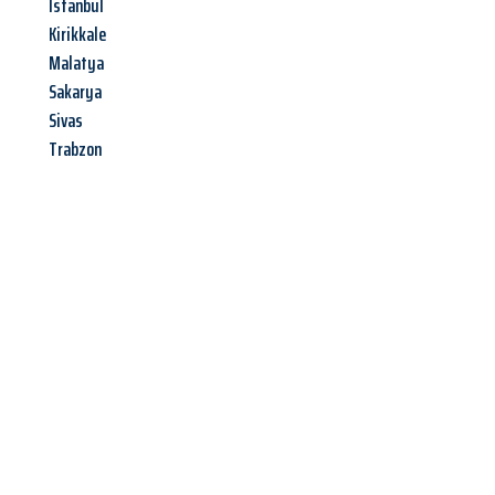
Istanbul
Kirikkale
Malatya
Sakarya
Sivas
Trabzon
Jetzt anfragen &
Angebot
mit Best-Preis
erhalten!
Schicken Sie uns jetzt Ihre unverbindliche Anfrage und sichern
Sie sich Ihr
individuelles Umzugsangebot für Ihr Anliegen in
Krefeld
zum Best-Preis! Nutzen Sie die Gelegenheit für einen
stressfreien Umzug
mit maximalem Komfort: