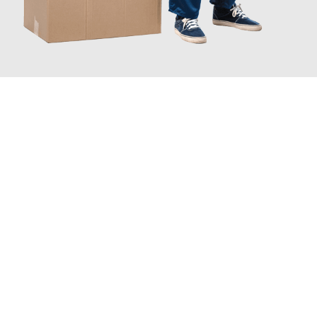
JETZT ANFRAGEN
Erleben Sie mit Umzugsmeister Wagner Krefeld, wie
einfach und
stressfrei Ihr Umzug Krefeld Balikesir
sein kann. Unser
Expertenteam steht bereit, um Ihnen einen reibungslosen
Übergang in Ihr neues Zuhause zu garantieren.
Jetzt
unverbindliches Angebot
erhalten &
100€ sparen: