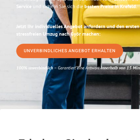
Service
und sichern Sie sich die
besten Preise in Krefeld
.
Jetzt Ihr individuelles Angebot anfordern und den ersten
stressfreien Umzug nach Győr machen:
UNVERBINDLICHES ANGEBOT ERHALTEN
100% unverbindlich
– Garantiert eine Antwort
innerhalb von 15 Min