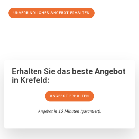
UNVERBINDLICHES ANGEBOT ERHALTEN
100% unverbindlich
– Garantiert eine Antwort
innerhalb von 15
Minuten
.
Erhalten Sie das
beste Angebot
in Krefeld:
ANGEBOT ERHALTEN
Angebot
in 15 Minuten
(garantiert).