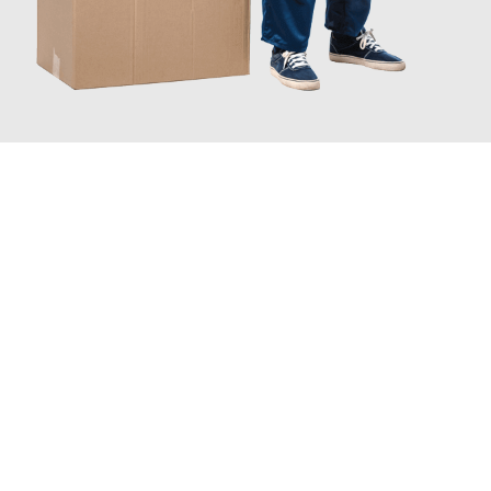
JETZT ANFRAGEN
Erleben Sie mit Umzugsmeister Wagner Krefeld, wie
einfach und
stressfrei Ihr Umzug Krefeld Le Havre
sein kann. Unser
Expertenteam steht bereit, um Ihnen einen reibungslosen
Übergang in Ihr neues Zuhause zu garantieren.
Jetzt
unverbindliches Angebot
erhalten &