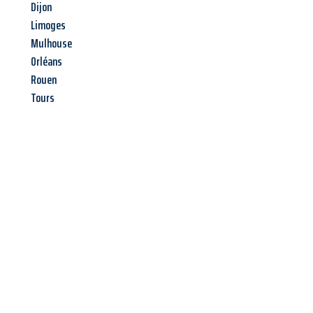
Dijon
Limoges
Mulhouse
Orléans
Rouen
Tours
Jetzt anfragen &
Angebot
mit Best-Preis
erhalten!
Schicken Sie uns jetzt Ihre unverbindliche Anfrage und sichern
Sie sich Ihr
individuelles Umzugsangebot für Ihr Anliegen in
Krefeld
zum Best-Preis! Nutzen Sie die Gelegenheit für einen
stressfreien Umzug
mit maximalem Komfort: