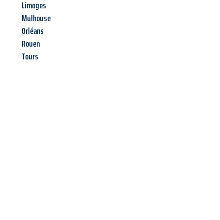
Limoges
Mulhouse
Orléans
Rouen
Tours
Jetzt anfragen &
Angebot
mit Best-Preis
erhalten!
Schicken Sie uns jetzt Ihre unverbindliche Anfrage und sichern
Sie sich Ihr
individuelles Umzugsangebot für Ihr Anliegen in
Krefeld
zum Best-Preis! Nutzen Sie die Gelegenheit für einen
stressfreien Umzug
mit maximalem Komfort: