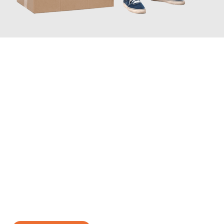
JETZT ANFRAGEN
Erleben Sie mit Umzugsmeister Wagner Krefeld, wie
einfach und
stressfrei Ihr Umzug Krefeld Toulon
sein kann. Unser
Expertenteam steht bereit, um Ihnen einen reibungslosen
Übergang in Ihr neues Zuhause zu garantieren.
Jetzt
unverbindliches Angebot
erhalten &
100€ sparen: