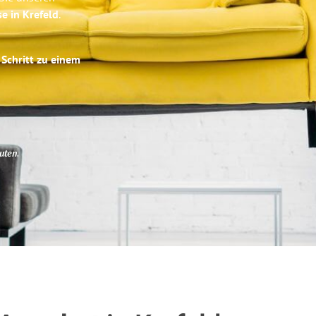
se in Krefeld
.
 Schritt zu einem
uten
.