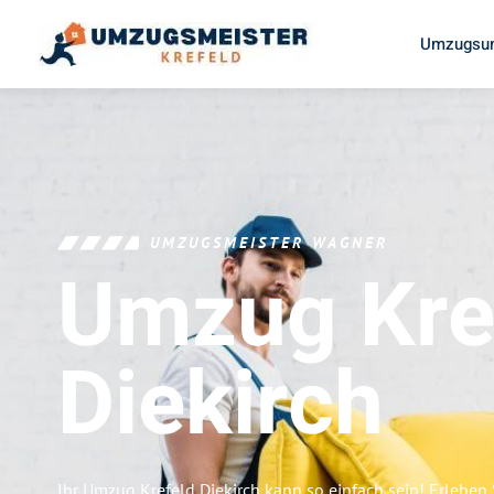
Umzugsun
UMZUGSMEISTER WAGNER
Umzug Kre
Diekirch
Ihr Umzug Krefeld Diekirch kann so einfach sein! Erleben