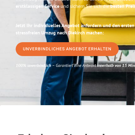
erstklassigen Service
und sichern Sie sich die
besten Prei
Jetzt Ihr individuelles Angebot anfordern und den ersten
stressfreien Umzug nach Diekirch machen:
UNVERBINDLICHES ANGEBOT ERHALTEN
100% unverbindlich
– Garantiert eine Antwort
innerhalb von 15 Min