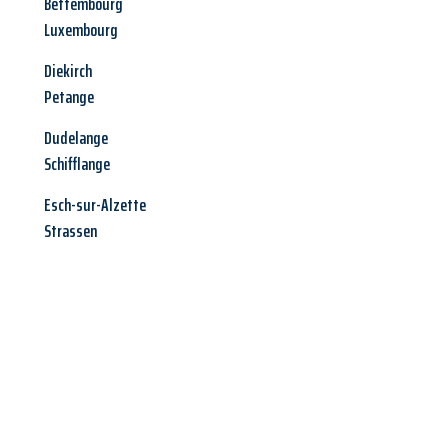
Bettembourg
Luxembourg
Diekirch
Petange
Dudelange
Schifflange
Esch-sur-Alzette
Strassen
Jetzt anfragen &
Angebot
mit Best-Preis
erhalten!