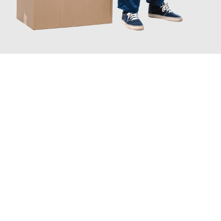
JETZT ANFRAGEN
Erleben Sie mit Umzugsmeister Wagner Krefeld, wie
einfach und
stressfrei Ihr Umzug Krefeld Petange
sein kann. Unser
Expertenteam steht bereit, um Ihnen einen reibungslosen
Übergang in Ihr neues Zuhause zu garantieren.
Jetzt
unverbindliches Angebot
erhalten &
100€ sparen: