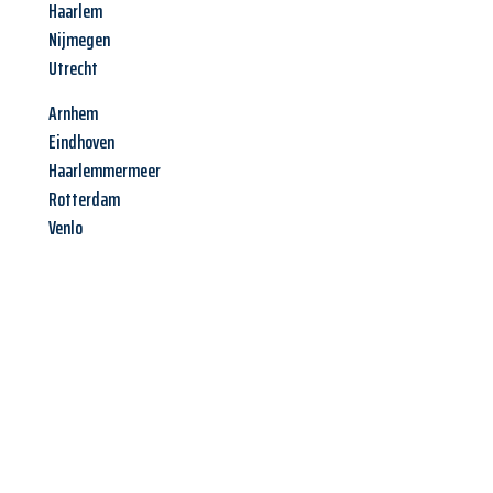
Haarlem
Nijmegen
Utrecht
Arnhem
Eindhoven
Haarlemmermeer
Rotterdam
Venlo
Jetzt anfragen &
Angebot
mit Best-Preis
erhalten!