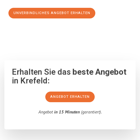
UNVERBINDLICHES ANGEBOT ERHALTEN
100% unverbindlich
– Garantiert eine Antwort
innerhalb von 15
Minuten
.
Erhalten Sie das
beste Angebot
in Krefeld:
ANGEBOT ERHALTEN
Angebot
in 15 Minuten
(garantiert).