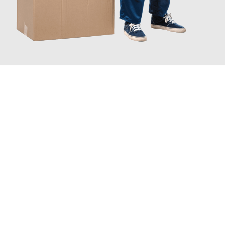
JETZT ANFRAGEN
Erleben Sie mit Umzugsmeister Wagner Krefeld, wie
einfach und
stressfrei Ihr Umzug Krefeld Maastricht
sein kann. Unser
Expertenteam steht bereit, um Ihnen einen reibungslosen
Übergang in Ihr neues Zuhause zu garantieren.
Jetzt
unverbindliches Angebot
erhalten &