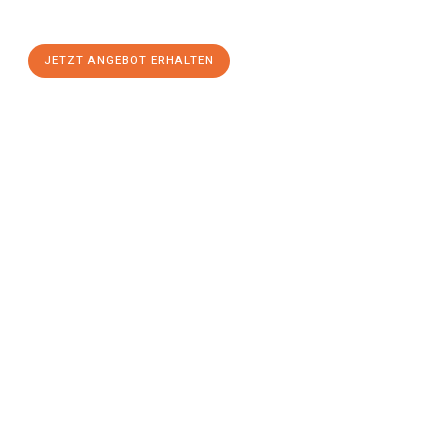
stressfreien Umzug
mit maximalem Komfort:
JETZT ANGEBOT ERHALTEN