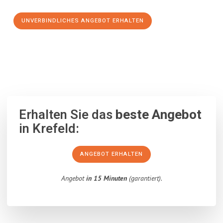
UNVERBINDLICHES ANGEBOT ERHALTEN
100% unverbindlich
– Garantiert eine Antwort
innerhalb von 15
Minuten
.
Erhalten Sie das
beste Angebot
in Krefeld:
ANGEBOT ERHALTEN
Angebot
in 15 Minuten
(garantiert).