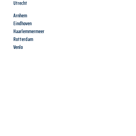
Utrecht
Arnhem
Eindhoven
Haarlemmermeer
Rotterdam
Venlo
Jetzt anfragen &
Angebot
mit Best-Preis
erhalten!
Schicken Sie uns jetzt Ihre unverbindliche Anfrage und sichern
Sie sich Ihr
individuelles Umzugsangebot für Ihr Anliegen in
Krefeld
zum Best-Preis! Nutzen Sie die Gelegenheit für einen