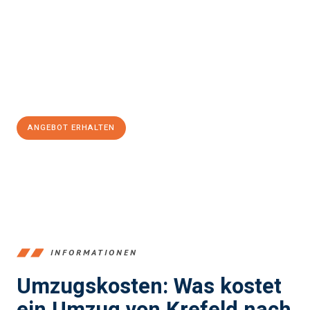
stressfrei Ihr Umzug Krefeld s-Hertogenbosch
sein kann.
Unser Expertenteam steht bereit, um Ihnen einen reibungslosen
Übergang in Ihr neues Zuhause zu garantieren.
Jetzt
unverbindliches Angebot
erhalten &
100€ sparen:
ANGEBOT ERHALTEN
+4915792653353
INFORMATIONEN
Umzugskosten: Was kostet