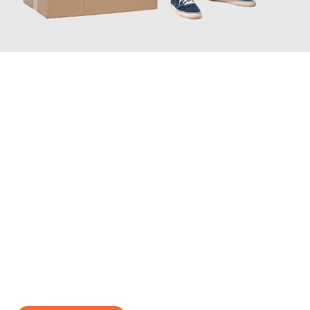
JETZT ANFRAGEN
Erleben Sie mit Umzugsmeister Wagner Krefeld, wie
einfach und
stressfrei Ihr Umzug Krefeld Bern
sein kann. Unser
Expertenteam steht bereit, um Ihnen einen reibungslosen
Übergang in Ihr neues Zuhause zu garantieren.
Jetzt
unverbindliches Angebot
erhalten &
100€ sparen: