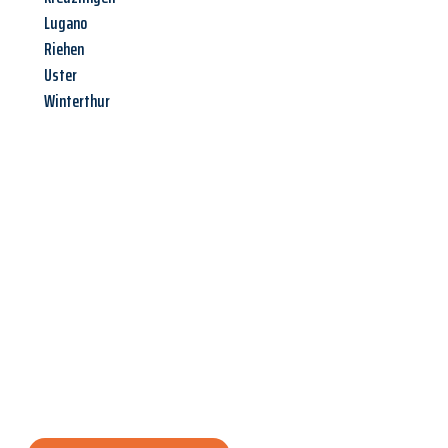
Lugano
Riehen
Uster
Winterthur
Jetzt anfragen &
Angebot
mit Best-Preis
erhalten!
Schicken Sie uns jetzt Ihre unverbindliche Anfrage und sichern
Sie sich Ihr
individuelles Umzugsangebot für Ihr Anliegen in
Krefeld
zum Best-Preis! Nutzen Sie die Gelegenheit für einen
stressfreien Umzug
mit maximalem Komfort: