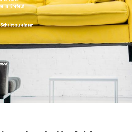
se in Krefeld
.
 Schritt zu einem
uten
.