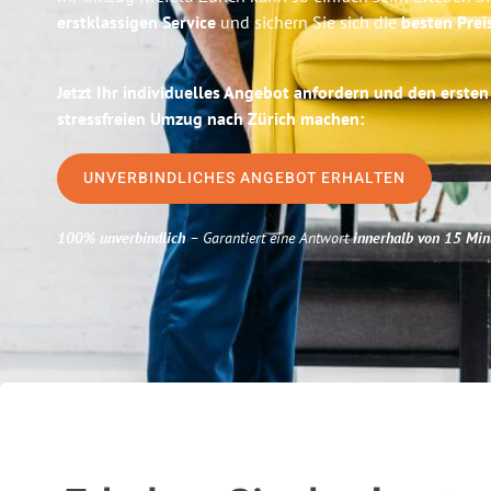
erstklassigen Service
und sichern Sie sich die
besten Prei
Jetzt Ihr individuelles Angebot anfordern und den ersten
stressfreien Umzug nach Zürich machen:
UNVERBINDLICHES ANGEBOT ERHALTEN
100% unverbindlich
– Garantiert eine Antwort
innerhalb von 15 Min