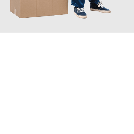
JETZT ANFRAGEN
Erleben Sie mit Umzugsmeister Wagner Krefeld, wie
einfach und
stressfrei Ihr Umzug Krefeld Roskilde
sein kann. Unser
Expertenteam steht bereit, um Ihnen einen reibungslosen
Übergang in Ihr neues Zuhause zu garantieren.
Jetzt
unverbindliches Angebot
erhalten &
100€ sparen: