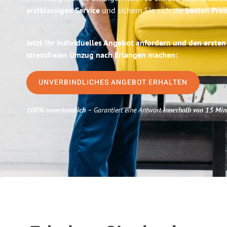
erstklassigen Service
und sichern Sie sich die
besten Prei
Jetzt Ihr individuelles Angebot anfordern und den ersten
stressfreien Umzug nach Erlangen machen:
UNVERBINDLICHES ANGEBOT ERHALTEN
100% unverbindlich
– Garantiert eine Antwort
innerhalb von 15 Min