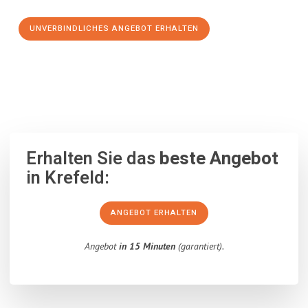
UNVERBINDLICHES ANGEBOT ERHALTEN
100% unverbindlich
– Garantiert eine Antwort
innerhalb von 15
Minuten
.
Erhalten Sie das
beste Angebot
in Krefeld:
ANGEBOT ERHALTEN
Angebot
in 15 Minuten
(garantiert).