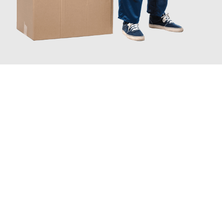
JETZT ANFRAGEN
Erleben Sie mit Umzugsmeister Wagner Krefeld, wie
einfach und
stressfrei Ihr Umzug Krefeld Ingolstadt
sein kann. Unser
Expertenteam steht bereit, um Ihnen einen reibungslosen
Übergang in Ihr neues Zuhause zu garantieren.
Jetzt
unverbindliches Angebot
erhalten &