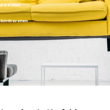
se in Krefeld
.
 Schritt zu einem
uten
.