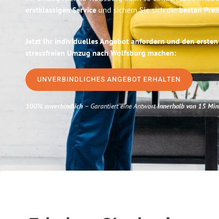
erstklassigen Service
und sichern Sie sich die
besten Prei
Jetzt Ihr individuelles Angebot anfordern und den ersten
stressfreien Umzug nach Wolfsburg machen:
UNVERBINDLICHES ANGEBOT ERHALTEN
100% unverbindlich
– Garantiert eine Antwort
innerhalb von 15 Min