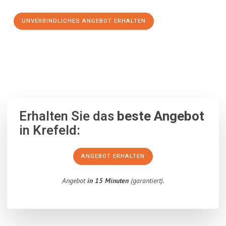
UNVERBINDLICHES ANGEBOT ERHALTEN
100% unverbindlich
– Garantiert eine Antwort
innerhalb von 15
Minuten
.
Erhalten Sie das
beste Angebot
in Krefeld:
ANGEBOT ERHALTEN
Angebot
in 15 Minuten
(garantiert).