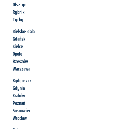
Olsztyn
Rybnik
Tychy
Bielsko-Biała
Gdańsk
Kielce
Opole
Rzeszów
Warszawa
Bydgoszcz
Gdynia
Kraków
Poznań
Sosnowiec
Wrocław