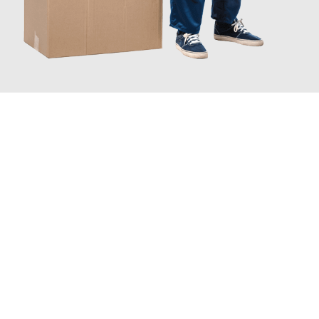
JETZT ANFRAGEN
Erleben Sie mit Umzugsmeister Wagner Krefeld, wie
einfach und
stressfrei Ihr Umzug Krefeld Katowice
sein kann. Unser
Expertenteam steht bereit, um Ihnen einen reibungslosen
Übergang in Ihr neues Zuhause zu garantieren.
Jetzt
unverbindliches Angebot
erhalten &