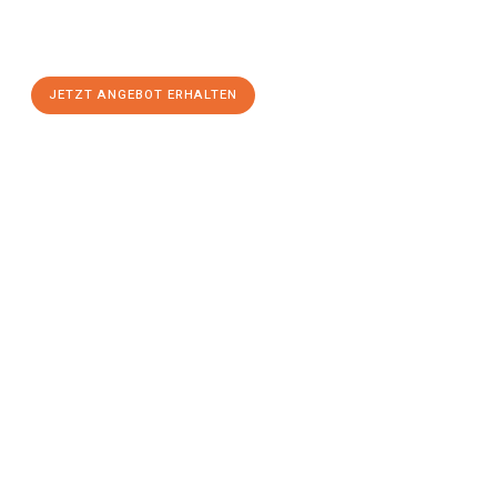
Krefeld
zum Best-Preis! Nutzen Sie die Gelegenheit für einen
stressfreien Umzug
mit maximalem Komfort:
JETZT ANGEBOT ERHALTEN