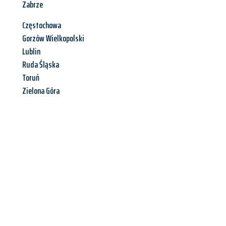
Zabrze
Częstochowa
Gorzów Wielkopolski
Lublin
Ruda Śląska
Toruń
Zielona Góra
Jetzt anfragen &
Angebot
mit Best-Preis
erhalten!
Schicken Sie uns jetzt Ihre unverbindliche Anfrage und sichern
Sie sich Ihr
individuelles Umzugsangebot für Ihr Anliegen in