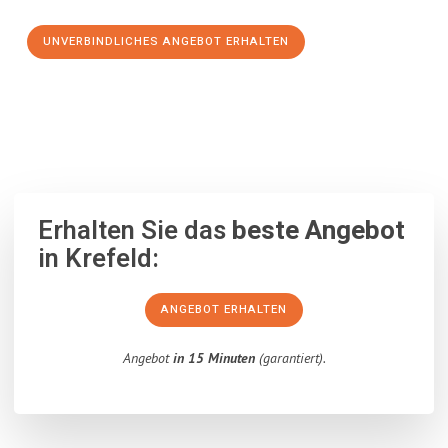
UNVERBINDLICHES ANGEBOT ERHALTEN
100% unverbindlich
– Garantiert eine Antwort
innerhalb von 15
Minuten
.
Erhalten Sie das
beste Angebot
in Krefeld:
ANGEBOT ERHALTEN
Angebot
in 15 Minuten
(garantiert).