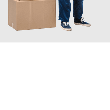
JETZT ANFRAGEN
Erleben Sie mit Umzugsmeister Wagner Krefeld, wie
einfach und
stressfrei Ihr Umzug Krefeld Ruda Śląska
sein kann. Unser
Expertenteam steht bereit, um Ihnen einen reibungslosen
Übergang in Ihr neues Zuhause zu garantieren.