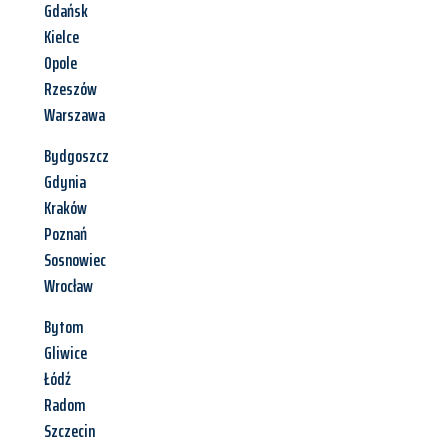
Gdańsk
Kielce
Opole
Rzeszów
Warszawa
Bydgoszcz
Gdynia
Kraków
Poznań
Sosnowiec
Wrocław
Bytom
Gliwice
Łódź
Radom
Szczecin