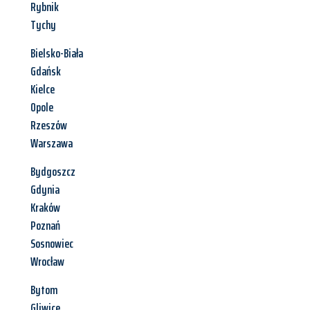
Rybnik
Tychy
Bielsko-Biała
Gdańsk
Kielce
Opole
Rzeszów
Warszawa
Bydgoszcz
Gdynia
Kraków
Poznań
Sosnowiec
Wrocław
Bytom
Gliwice