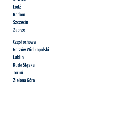
Łódź
Radom
Szczecin
Zabrze
Częstochowa
Gorzów Wielkopolski
Lublin
Ruda Śląska
Toruń
Zielona Góra
Jetzt anfragen &
Angebot