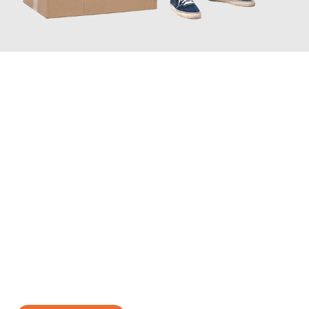
JETZT ANFRAGEN
Erleben Sie mit Umzugsmeister Wagner Krefeld, wie
einfach und
stressfrei Ihr Umzug Krefeld Toruń
sein kann. Unser
Expertenteam steht bereit, um Ihnen einen reibungslosen
Übergang in Ihr neues Zuhause zu garantieren.
Jetzt
unverbindliches Angebot
erhalten &
100€ sparen: