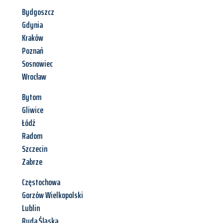
Bydgoszcz
Gdynia
Kraków
Poznań
Sosnowiec
Wrocław
Bytom
Gliwice
Łódź
Radom
Szczecin
Zabrze
Częstochowa
Gorzów Wielkopolski
Lublin
Ruda Śląska