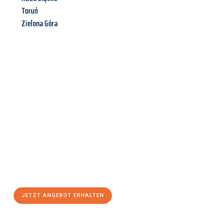
Toruń
Zielona Góra
Jetzt anfragen &
Angebot
mit Best-Preis
erhalten!
Schicken Sie uns jetzt Ihre unverbindliche Anfrage und sichern
Sie sich Ihr
individuelles Umzugsangebot für Ihr Anliegen in
Krefeld
zum Best-Preis! Nutzen Sie die Gelegenheit für einen
stressfreien Umzug
mit maximalem Komfort:
JETZT ANGEBOT ERHALTEN