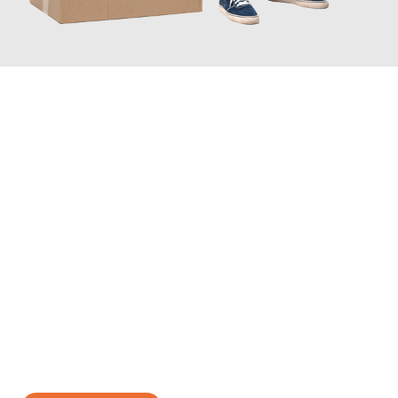
JETZT ANFRAGEN
Erleben Sie mit Umzugsmeister Wagner Krefeld, wie
einfach und
stressfrei Ihr Umzug Krefeld Lublin
sein kann. Unser
Expertenteam steht bereit, um Ihnen einen reibungslosen
Übergang in Ihr neues Zuhause zu garantieren.
Jetzt
unverbindliches Angebot
erhalten &
100€ sparen: