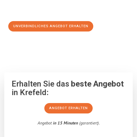
Schritt zu einem stressfreien Umzug nach Jerez de la
Frontera machen:
UNVERBINDLICHES ANGEBOT ERHALTEN
100% unverbindlich
– Garantiert eine Antwort
innerhalb von 15
Minuten
.
Erhalten Sie das
beste Angebot
in Krefeld:
ANGEBOT ERHALTEN
Angebot
in 15 Minuten
(garantiert).