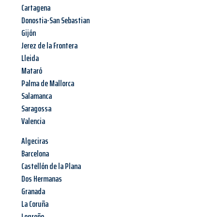
Cartagena
Donostia-San Sebastian
Gijón
Jerez de la Frontera
Lleida
Mataró
Palma de Mallorca
Salamanca
Saragossa
Valencia
Algeciras
Barcelona
Castellón de la Plana
Dos Hermanas
Granada
La Coruña
Logroño