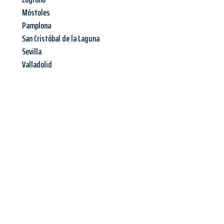
Móstoles
Pamplona
San Cristóbal de la Laguna
Sevilla
Valladolid
Jetzt anfragen &
Angebot
mit Best-Preis
erhalten!
Schicken Sie uns jetzt Ihre unverbindliche Anfrage und sichern
Sie sich Ihr
individuelles Umzugsangebot für Ihr Anliegen in
Krefeld
zum Best-Preis! Nutzen Sie die Gelegenheit für einen
stressfreien Umzug
mit maximalem Komfort: