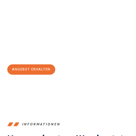
Erleben Sie mit Umzugsmeister Wagner Krefeld, wie
einfach und
stressfrei Ihr Umzug Krefeld Jerez de la Frontera
sein kann.
Unser Expertenteam steht bereit, um Ihnen einen reibungslosen
Übergang in Ihr neues Zuhause zu garantieren.
Jetzt
unverbindliches Angebot
erhalten &
100€ sparen:
ANGEBOT ERHALTEN
+4915792653353
INFORMATIONEN