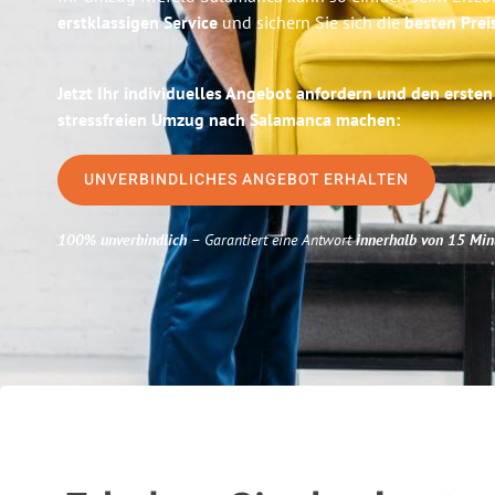
erstklassigen Service
und sichern Sie sich die
besten Prei
Jetzt Ihr individuelles Angebot anfordern und den ersten
stressfreien Umzug nach Salamanca machen:
UNVERBINDLICHES ANGEBOT ERHALTEN
100% unverbindlich
– Garantiert eine Antwort
innerhalb von 15 Min