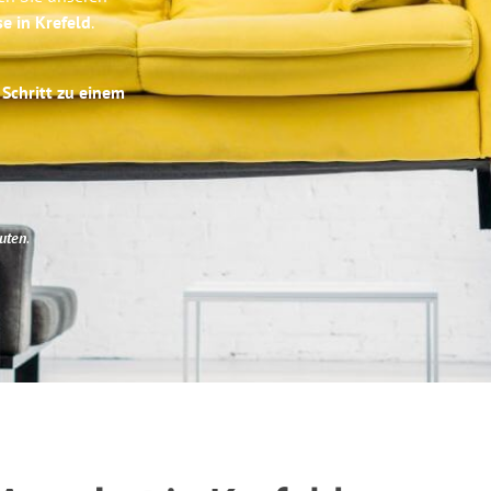
se in Krefeld
.
 Schritt zu einem
uten
.