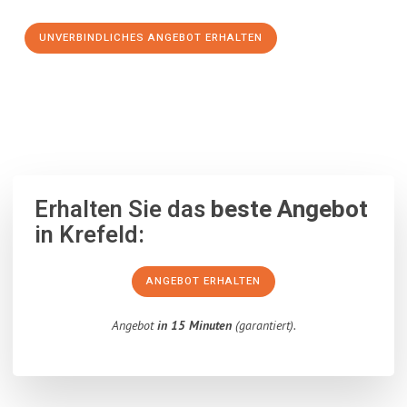
UNVERBINDLICHES ANGEBOT ERHALTEN
100% unverbindlich
– Garantiert eine Antwort
innerhalb von 15
Minuten
.
Erhalten Sie das
beste Angebot
in Krefeld:
ANGEBOT ERHALTEN
Angebot
in 15 Minuten
(garantiert).