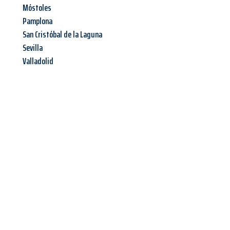
Móstoles
Pamplona
San Cristóbal de la Laguna
Sevilla
Valladolid
Jetzt anfragen &
Angebot
mit Best-Preis
erhalten!
Schicken Sie uns jetzt Ihre unverbindliche Anfrage und sichern
Sie sich Ihr
individuelles Umzugsangebot für Ihr Anliegen in
Krefeld
zum Best-Preis! Nutzen Sie die Gelegenheit für einen
stressfreien Umzug
mit maximalem Komfort: