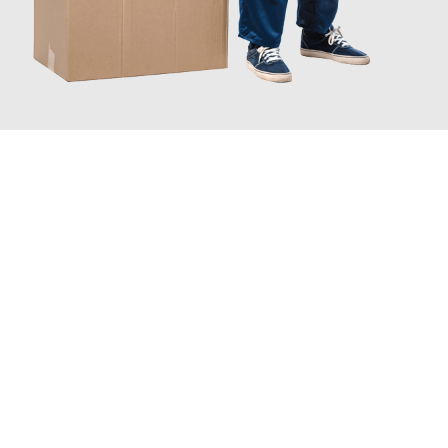
JETZT ANFRAGEN
Erleben Sie mit Umzugsmeister Wagner Krefeld, wie
einfach und
stressfrei Ihr Umzug Krefeld Santander
sein kann. Unser
Expertenteam steht bereit, um Ihnen einen reibungslosen
Übergang in Ihr neues Zuhause zu garantieren.
Jetzt
unverbindliches Angebot
erhalten &