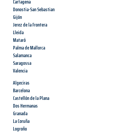
Cartagena
Donostia-San Sebastian
Gijón
Jerez de la Frontera
Lleida
Mataró
Palma de Mallorca
Salamanca
Saragossa
Valencia
Algeciras
Barcelona
Castellón de la Plana
Dos Hermanas
Granada
La Coruña
Logroño