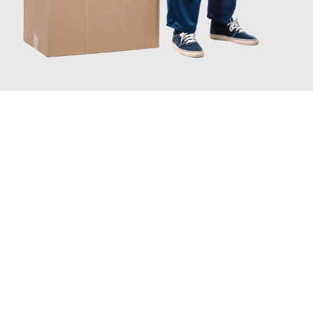
JETZT ANFRAGEN
Erleben Sie mit Umzugsmeister Wagner Krefeld, wie
einfach und
stressfrei Ihr Umzug Krefeld Aberdeen
sein kann. Unser
Expertenteam steht bereit, um Ihnen einen reibungslosen
Übergang in Ihr neues Zuhause zu garantieren.
Jetzt
unverbindliches Angebot
erhalten &