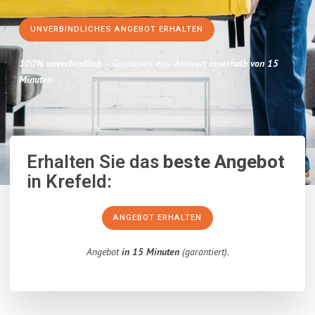
UNVERBINDLICHES ANGEBOT ERHALTEN
100% unverbindlich
– Garantiert eine Antwort
innerhalb von 15
Minuten
.
Erhalten Sie das
beste Angebot
in Krefeld:
ANGEBOT ERHALTEN
Angebot
in 15 Minuten
(garantiert).