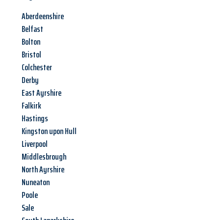
Aberdeenshire
Belfast
Bolton
Bristol
Colchester
Derby
East Ayrshire
Falkirk
Hastings
Kingston upon Hull
Liverpool
Middlesbrough
North Ayrshire
Nuneaton
Poole
Sale