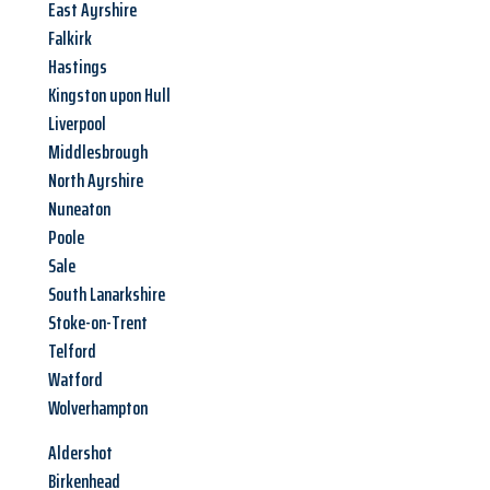
East Ayrshire
Falkirk
Hastings
Kingston upon Hull
Liverpool
Middlesbrough
North Ayrshire
Nuneaton
Poole
Sale
South Lanarkshire
Stoke-on-Trent
Telford
Watford
Wolverhampton
Aldershot
Birkenhead