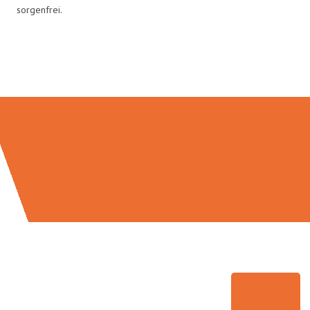
sorgenfrei.
Umzugsmeister Wagner in Zahlen: