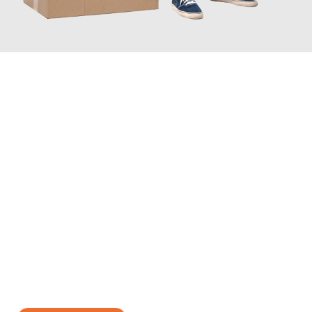
JETZT ANFRAGEN
Erleben Sie mit Umzugsmeister Wagner Krefeld, wie
einfach und
stressfrei Ihr Umzug Krefeld Lincoln
sein kann. Unser
Expertenteam steht bereit, um Ihnen einen reibungslosen
Übergang in Ihr neues Zuhause zu garantieren.
Jetzt
unverbindliches Angebot
erhalten &
100€ sparen: