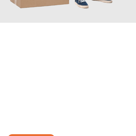
JETZT ANFRAGEN
Erleben Sie mit Umzugsmeister Wagner Krefeld, wie
einfach und
stressfrei Ihr Umzug Krefeld Leeds
sein kann. Unser
Expertenteam steht bereit, um Ihnen einen reibungslosen
Übergang in Ihr neues Zuhause zu garantieren.
Jetzt
unverbindliches Angebot
erhalten &
100€ sparen: