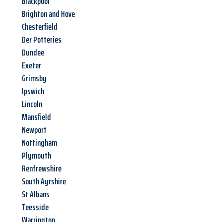
Blackpool
Brighton and Hove
Chesterfield
Der Potteries
Dundee
Exeter
Grimsby
Ipswich
Lincoln
Mansfield
Newport
Nottingham
Plymouth
Renfrewshire
South Ayrshire
St Albans
Teesside
Warrington