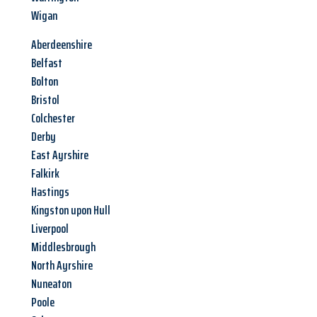
Wigan
Aberdeenshire
Belfast
Bolton
Bristol
Colchester
Derby
East Ayrshire
Falkirk
Hastings
Kingston upon Hull
Liverpool
Middlesbrough
North Ayrshire
Nuneaton
Poole