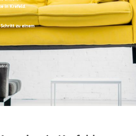
se in Krefeld
.
 Schritt zu einem
uten
.