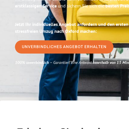
erstklassigen Service
und sichern Sie sich die
besten Prei
Jetzt Ihr individuelles Angebot anfordern und den ersten
stressfreien Umzug nach Oxford machen:
UNVERBINDLICHES ANGEBOT ERHALTEN
100% unverbindlich
– Garantiert eine Antwort
innerhalb von 15 Min