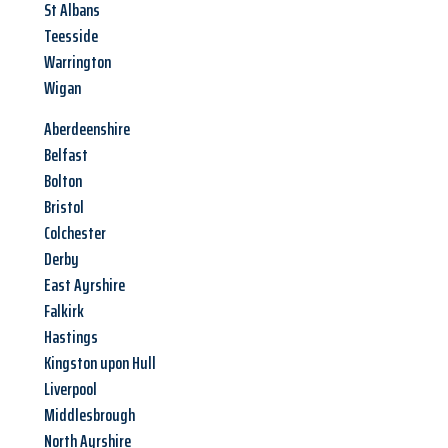
St Albans
Teesside
Warrington
Wigan
Aberdeenshire
Belfast
Bolton
Bristol
Colchester
Derby
East Ayrshire
Falkirk
Hastings
Kingston upon Hull
Liverpool
Middlesbrough
North Ayrshire