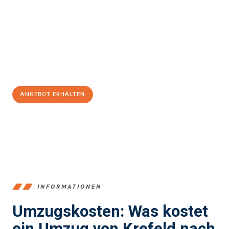
stressfrei Ihr Umzug Krefeld Middlesbrough
sein kann. Unser
Expertenteam steht bereit, um Ihnen einen reibungslosen
Übergang in Ihr neues Zuhause zu garantieren.
Jetzt
unverbindliches Angebot
erhalten &
100€ sparen:
ANGEBOT ERHALTEN
+4915792653353
INFORMATIONEN
Umzugskosten: Was kostet