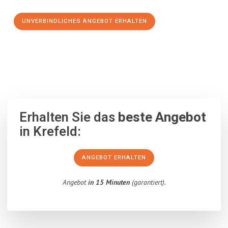
UNVERBINDLICHES ANGEBOT ERHALTEN
100% unverbindlich
– Garantiert eine Antwort
innerhalb von 15
Minuten
.
Erhalten Sie das
beste Angebot
in Krefeld:
ANGEBOT ERHALTEN
Angebot
in 15 Minuten
(garantiert).