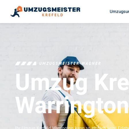
Umzugsun
UMZUGSMEISTER WAGNER
Umzug Kre
Warringto
Ihr Umzug Krefeld Warrington kann so einfach sein! Erleb