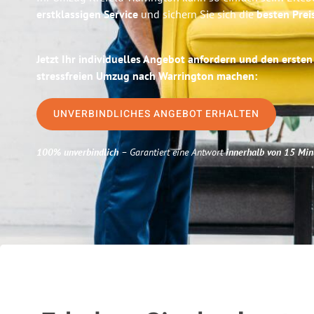
erstklassigen Service
und sichern Sie sich die
besten Prei
Jetzt Ihr individuelles Angebot anfordern und den ersten
stressfreien Umzug nach Warrington machen:
UNVERBINDLICHES ANGEBOT ERHALTEN
100% unverbindlich
– Garantiert eine Antwort
innerhalb von 15 Min