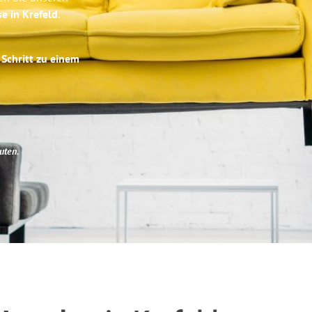
se in Krefeld
.
 Schritt zu einem
uten
.