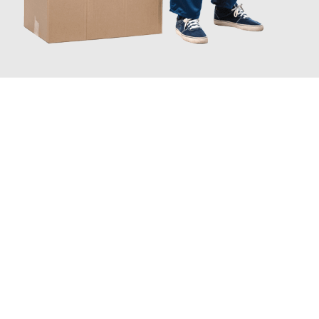
JETZT ANFRAGEN
Erleben Sie mit Umzugsmeister Wagner Krefeld, wie
einfach und
stressfrei Ihr Umzug Krefeld Ancona
sein kann. Unser
Expertenteam steht bereit, um Ihnen einen reibungslosen
Übergang in Ihr neues Zuhause zu garantieren.
Jetzt
unverbindliches Angebot
erhalten &
100€ sparen: