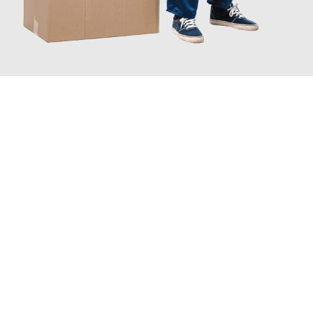
JETZT ANFRAGEN
Erleben Sie mit Umzugsmeister Wagner Krefeld, wie
einfach und
stressfrei Ihr Umzug Krefeld Salerno
sein kann. Unser
Expertenteam steht bereit, um Ihnen einen reibungslosen
Übergang in Ihr neues Zuhause zu garantieren.
Jetzt
unverbindliches Angebot
erhalten &
100€ sparen: