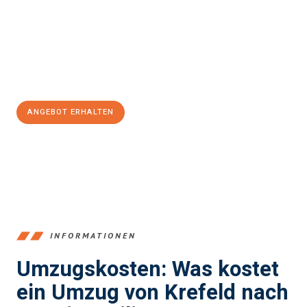
Expertenteam steht bereit, um Ihnen einen reibungslosen
Übergang in Ihr neues Zuhause zu garantieren.
Jetzt
unverbindliches Angebot
erhalten &
100€ sparen:
ANGEBOT ERHALTEN
+4915792653353
INFORMATIONEN
Umzugskosten: Was kostet
ein Umzug von Krefeld nach