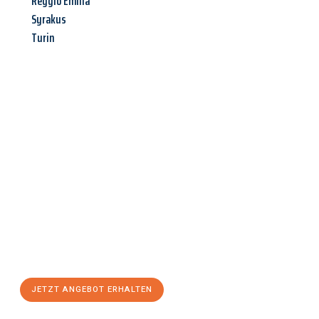
Reggio Emilia
Syrakus
Turin
Jetzt anfragen &
Angebot
mit Best-Preis
erhalten!
Schicken Sie uns jetzt Ihre unverbindliche Anfrage und sichern
Sie sich Ihr
individuelles Umzugsangebot für Ihr Anliegen in
Krefeld
zum Best-Preis! Nutzen Sie die Gelegenheit für einen
stressfreien Umzug
mit maximalem Komfort:
JETZT ANGEBOT ERHALTEN