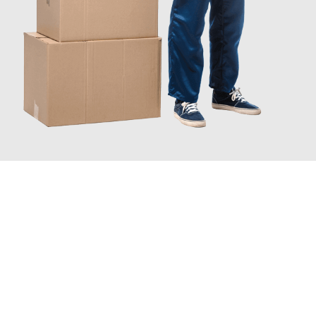
JETZT ANFRAGEN
Erleben Sie mit Umzugsmeister Wagner Krefeld, wie
einfach und
stressfrei Ihr Umzug Krefeld Reggio Emilia
sein kann. Unser