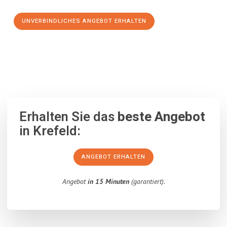
UNVERBINDLICHES ANGEBOT ERHALTEN
100% unverbindlich
– Garantiert eine Antwort
innerhalb von 15
Minuten
.
Erhalten Sie das
beste Angebot
in Krefeld:
ANGEBOT ERHALTEN
Angebot
in 15 Minuten
(garantiert).