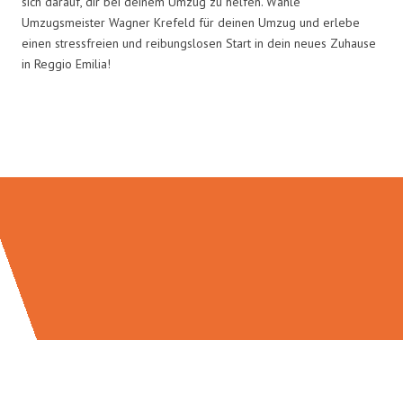
sich darauf, dir bei deinem Umzug zu helfen. Wähle
Umzugsmeister Wagner Krefeld für deinen Umzug und erlebe
einen stressfreien und reibungslosen Start in dein neues Zuhause
in Reggio Emilia!
Umzugsmeister Wagner in Zahlen: