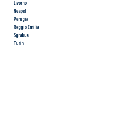
Livorno
Neapel
Perugia
Reggio Emilia
Syrakus
Turin
Jetzt anfragen &
Angebot
mit Best-Preis
erhalten!
Schicken Sie uns jetzt Ihre unverbindliche Anfrage und sichern
Sie sich Ihr
individuelles Umzugsangebot für Ihr Anliegen in
Krefeld
zum Best-Preis! Nutzen Sie die Gelegenheit für einen
stressfreien Umzug
mit maximalem Komfort: