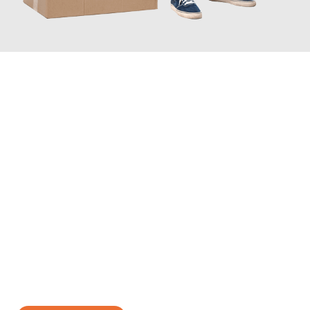
JETZT ANFRAGEN
Erleben Sie mit Umzugsmeister Wagner Krefeld, wie
einfach und
stressfrei Ihr Umzug Krefeld Tarent
sein kann. Unser
Expertenteam steht bereit, um Ihnen einen reibungslosen
Übergang in Ihr neues Zuhause zu garantieren.
Jetzt
unverbindliches Angebot
erhalten &
100€ sparen: