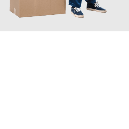
JETZT ANFRAGEN
Erleben Sie mit Umzugsmeister Wagner Krefeld, wie
einfach und
stressfrei Ihr Umzug Krefeld Perugia
sein kann. Unser
Expertenteam steht bereit, um Ihnen einen reibungslosen
Übergang in Ihr neues Zuhause zu garantieren.
Jetzt
unverbindliches Angebot
erhalten &
100€ sparen: