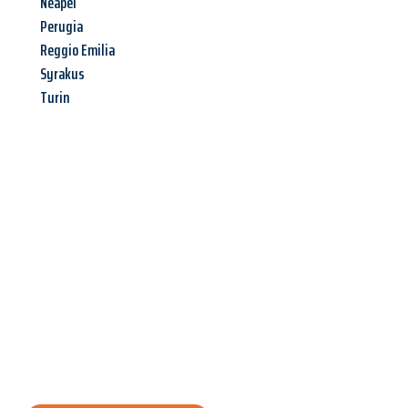
Neapel
Perugia
Reggio Emilia
Syrakus
Turin
Jetzt anfragen &
Angebot
mit Best-Preis
erhalten!
Schicken Sie uns jetzt Ihre unverbindliche Anfrage und sichern
Sie sich Ihr
individuelles Umzugsangebot für Ihr Anliegen in
Krefeld
zum Best-Preis! Nutzen Sie die Gelegenheit für einen
stressfreien Umzug
mit maximalem Komfort: